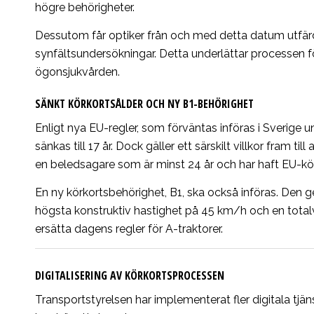
högre behörigheter.
Dessutom får optiker från och med detta datum utfärda 
synfältsundersökningar.
Detta underlättar processen 
ögonsjukvården.
SÄNKT KÖRKORTSÅLDER OCH NY B1-BEHÖRIGHET
Enligt nya EU-regler, som förväntas införas i Sverige
sänkas till 17 år.
Dock gäller ett särskilt villkor fram til
en beledsagare som är minst 24 år och har haft EU-körk
En ny körkortsbehörighet, B1, ska också införas.
Den ge
högsta konstruktiv hastighet på 45 km/h och en totalv
ersätta dagens regler för A-traktorer.
DIGITALISERING AV KÖRKORTSPROCESSEN
Transportstyrelsen har implementerat fler digitala tjän