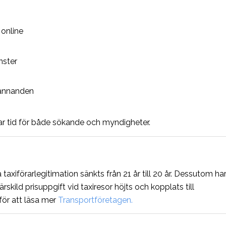
 online
nster
kännanden
r tid för både sökande och myndigheter.
axiförarlegitimation sänkts från 21 år till 20 år.
Dessutom ha
kild prisuppgift vid taxiresor höjts och kopplats till
för att läsa mer
Transportföretagen.