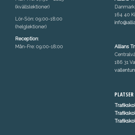
(kvällslektioner)
Danmark
164 40 K
Lör-Sön: 09:00-18:00
info@alli
(helglektioner)
Reception
:
Mån-Fre: 09:00-18:00
Allians T
Centralv
186 31 Va
vallentun
PLATSER
Trafiksko
Trafiksko
Trafiksk