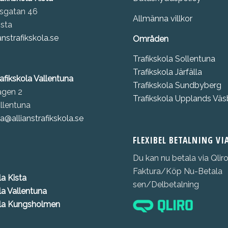
sgatan 46
Allmänna villkor
ista
anstrafikskola.se
Områden
Trafikskola Sollentuna
Trafikskola Järfälla
rafikskola Vallentuna
Trafikskola Sundbyberg
ägen 2
Trafikskola Upplands Vä
llentuna
a@allianstrafikskola.se
FLEXIBEL BETALNING VI
Du kan nu betala via Qliro
Faktura/Köp Nu-Betala
la K
ista
sen/Delbetalning
la Vallentuna
ola Kungsholmen