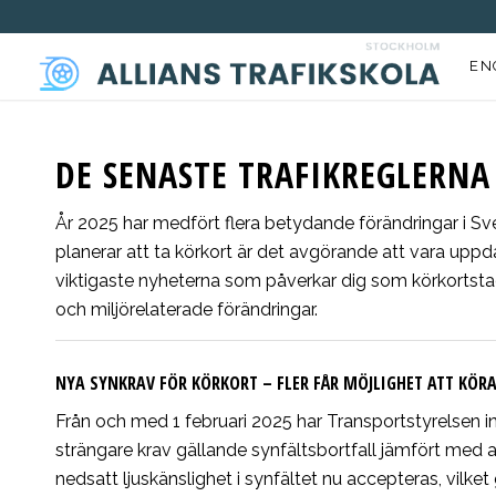
EN
DE SENASTE TRAFIKREGLERNA
År 2025 har medfört flera betydande förändringar i Sv
planerar att ta körkort är det avgörande att vara upp
viktigaste nyheterna som påverkar dig som körkortstaga
och miljörelaterade förändringar.
NYA SYNKRAV FÖR KÖRKORT – FLER FÅR MÖJLIGHET ATT KÖR
Från och med 1 februari 2025 har Transportstyrelsen in
strängare krav gällande synfältsbortfall jämfört med a
nedsatt ljuskänslighet i synfältet nu accepteras, vilke