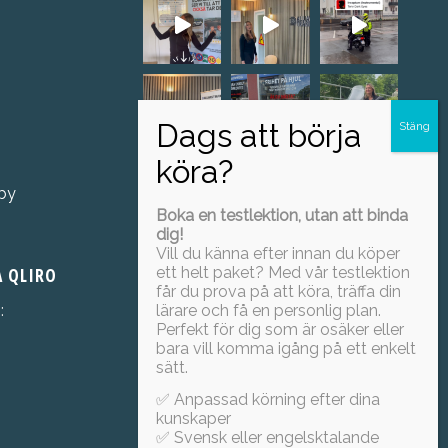
Visa mer
sby
Boka en testlektion, utan att binda
Föj oss på Instagram!
dig!
Vill du känna efter innan du köper
A QLIRO
ett helt paket? Med vår testlektion
får du prova på att köra, träffa din
lärare och få en personlig plan.
:
Perfekt för dig som är osäker eller
bara vill komma igång på ett enkelt
sätt.
✅ Anpassad körning efter dina
kunskaper
✅ Svensk eller engelsktalande