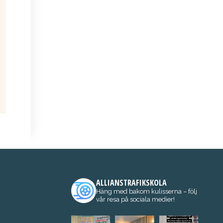
ALLIANSTRAFIKSKOLA
Häng med bakom kulisserna – följ
vår resa på sociala medier!