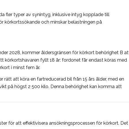
fler typer av synintyg, inklusive intyg kopplade till
för körkortssökande och minskar belastningen på
 under 2028, kommer åldersgränsen för körkort behörighet B at
l att körkortshavaren fyllt 18 år: fordonet får endast köras med
ort i minst fem år.
r rätt att köra en fartreducerad bil från 15 års ålder, med en
ikt på högst 2 500 kilo.
Denna behörighet kan komma att
ster för att effektivisera ansökningsprocessen för körkort.
Det