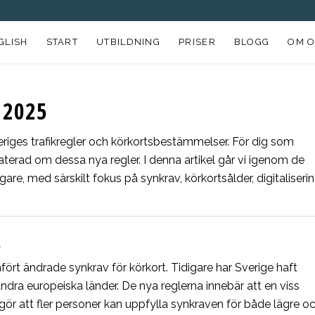
GLISH
START
UTBILDNING
PRISER
BLOGG
OM O
 2025
eriges trafikregler och körkortsbestämmelser.
För dig som
daterad om dessa nya regler.
I denna artikel går vi igenom de
re, med särskilt fokus på synkrav, körkortsålder, digitaliseri
A
fört ändrade synkrav för körkort.
Tidigare har Sverige haft
ndra europeiska länder.
De nya reglerna innebär att en viss
t gör att fler personer kan uppfylla synkraven för både lägre o