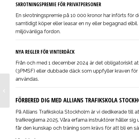
SKROTNINGSPREMIE FÖR PRIVATPERSONER
En skrotningspremie på 10 000 kronor har införts för 
samtidigt köper eller leasar en ny eller begagnad elbil.
miljövänliga fordon.
NYA REGLER FÖR VINTERDÄCK
Från och med 1 december 2024 är det obligatoriskt 
(3PMSF) eller dubbade däck som uppfyller kraven för
användas.
Ta ditt Moped Klass 2-
körkort – snabbt och
FÖRBERED DIG MED ALLIANS TRAFIKSKOLA STOCK
smidigt!
På Allians Trafikskola Stockholm är vi dedikerade till 
trafikreglerna 2025.
Våra erfarna instruktörer håller si
får den kunskap och träning som krävs för att bli en sä