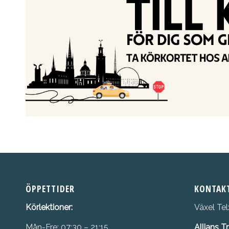
ÖPPETTIDER
KONTAK
Körlektioner:
Växel Tel
Mån-Fre: 07:30 – 21:15
Allians T