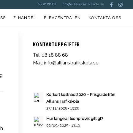
08 18 88 68
info@allianstrafikskola.se
SS
E-HANDEL
ELEVCENTRALEN
KONTAKTA OSS
KONTAKTUPPGIFTER
Tel:
08 18 88 68
Mail:
info@allianstrafikskola.se
ng
Körkort kostnad 2026 – Prisguide från
Allians Trafikskola
27/11/2025 - 13:28
Hur länge är teoriprovet giltigt?
02/09/2025 - 13:19
ch