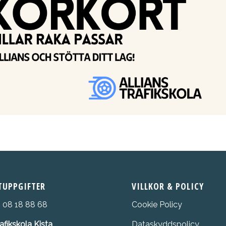
TUPPGIFTER
VILLKOR & POLICY
:
08 18 88 68
Cookie Policy
rafikskola Kista
Dataskyddspolicy