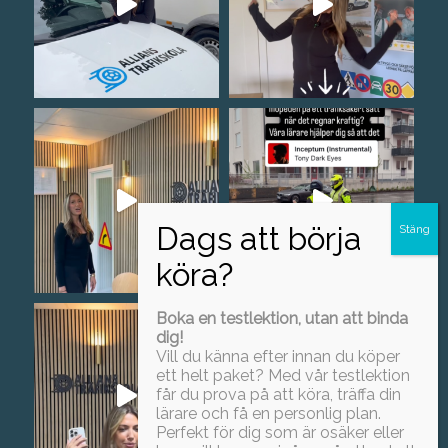
Boka en testlektion, utan att binda
dig!
Vill du känna efter innan du köper
ett helt paket? Med vår testlektion
får du prova på att köra, träffa din
lärare och få en personlig plan.
Perfekt för dig som är osäker eller