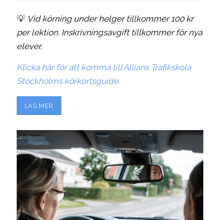
💡
Vid körning under helger tillkommer 100 kr
per lektion. Inskrivningsavgift tillkommer för nya
elever.
Klicka här för att komma till Allians Trafikskola
Stockholms körkortsguide.
LÄS MER