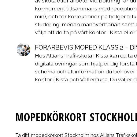
av skola eller arbete. Vid bokning får du
körmoment tillsammans med receptionen. 
min), och för körlektioner på helger til
studering, medan manöverbanan samt kör
välja att delta på vårt kontor i Kista ell
FÖRARBEVIS MOPED KLASS 2 – D
Hos Allians Trafikskola i Kista kan du ta
digitala övningar som hjälper dig förstå 
schema och all information du behöver i
kontor i Kista och Vallentuna. Du väljer 
MOPEDKÖRKORT STOCKHO
Ta ditt mopedkörkort Stockholm hos Allians Trafiksko