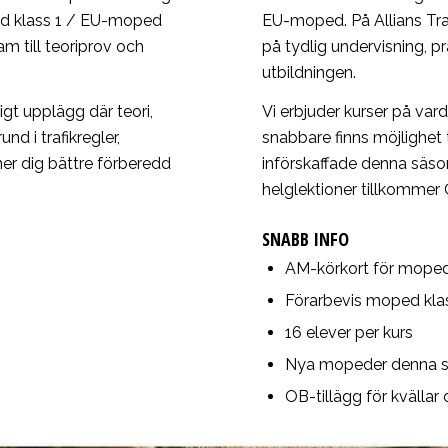
ped klass 1 / EU-moped
EU-moped. På Allians Tr
m till teoriprov och
på tydlig undervisning, 
utbildningen.
t upplägg där teori,
Vi erbjuder kurser på varda
nd i trafikregler,
snabbare finns möjlighet 
ner dig bättre förberedd
införskaffade denna säson
helglektioner tillkommer 
SNABB INFO
AM-körkort för mope
Förarbevis moped kla
16 elever per kurs
Nya mopeder denna 
OB-tillägg för kvällar