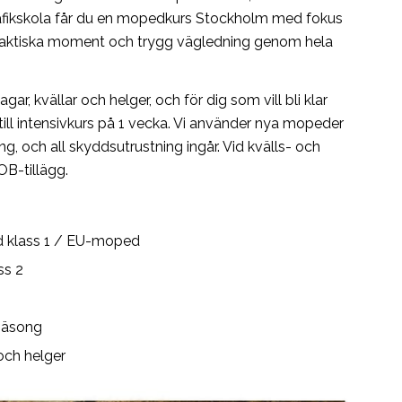
afikskola får du en mopedkurs Stockholm med fokus
praktiska moment och trygg vägledning genom hela
gar, kvällar och helger, och för dig som vill bli klar
till intensivkurs på 1 vecka. Vi använder nya mopeder
g, och all skyddsutrustning ingår. Vid kvälls- och
OB-tillägg.
d klass 1 / EU-moped
ss 2
säsong
 och helger