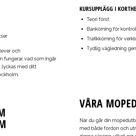
KURSUPPLÄGG I KORTH
Teori först
Bankörning för kontro
tser
Trafikkörning för verkl
Tydlig vägledning ge
elever och
n fungerar, vad som ingår
t lyckas med ditt
ockholm.
VÅRA MOPED
OM
LM
När du går din mopedutbil
med både fordon och utr