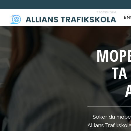
EN
MOPE
TA
Söker du mope
Allians Trafiksko