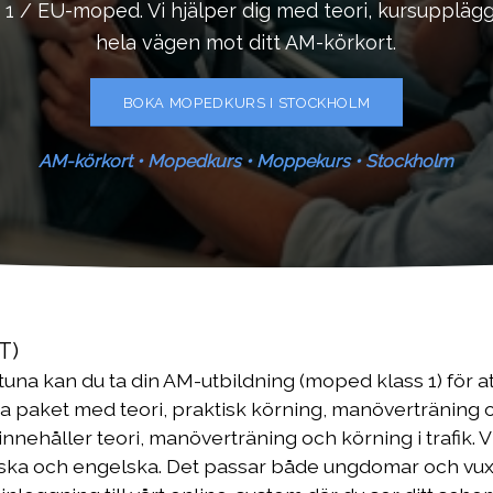
 1 / EU-moped. Vi hjälper dig med teori, kursuppläg
hela vägen mot ditt AM-körkort.
BOKA MOPEDKURS I STOCKHOLM
AM-körkort • Mopedkurs • Moppekurs • Stockholm
T)
entuna kan du ta din AM-utbildning (moped klass 1) för
a paket med teori, praktisk körning, manöverträning 
nehåller teori, manöverträning och körning i trafik. Vi
ka och engelska. Det passar både ungdomar och vuxna 