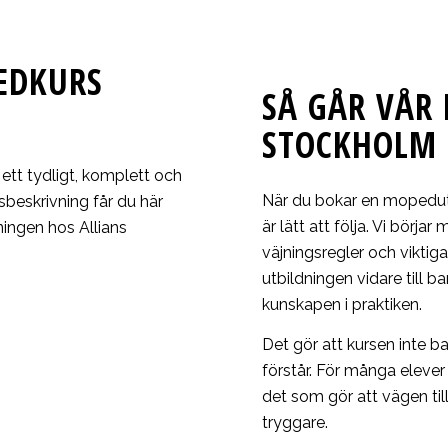
EDKURS
SÅ GÅR VÅR
STOCKHOLM 
ett tydligt, komplett och
När du bokar en mopedut
sbeskrivning får du här
är lätt att följa. Vi börjar
ningen hos Allians
väjningsregler och viktiga
utbildningen vidare till b
kunskapen i praktiken.
Det gör att kursen inte ba
förstår. För många eleve
det som gör att vägen ti
tryggare.