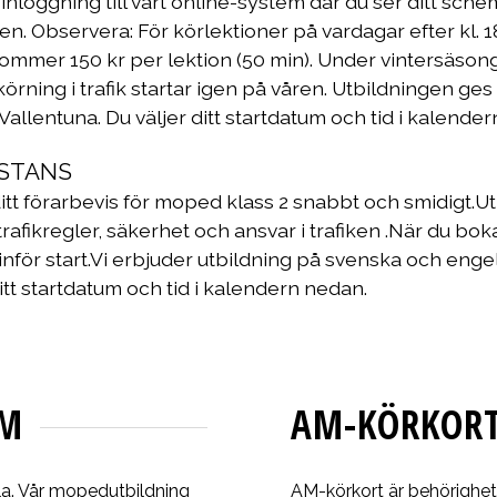
 inloggning till vårt online-system där du ser ditt sche
Observera: För körlektioner på vardagar efter kl. 18
lkommer 150 kr per lektion (50 min). Under vintersäson
ning i trafik startar igen på våren. Utbildningen ge
er Vallentuna. Du väljer ditt startdatum och tid i kalende
ISTANS
 ditt förarbevis för moped klass 2 snabbt och smidigt.U
trafikregler, säkerhet och ansvar i trafiken .När du bok
nför start.Vi erbjuder utbildning på svenska och engel
ditt startdatum och tid i kalendern nedan.
LM
AM-KÖRKORT
la. Vår mopedutbildning
AM-körkort är behörighete