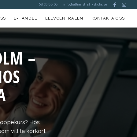
08 18 88 68
info@allianstrafikskola.se
SS
E-HANDEL
ELEVCENTRALEN
KONTAKTA OSS
OLM –
HOS
A
moppekurs? Hos
om vill ta körkort