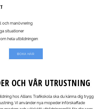
ET
ll och manövrering
iga situationer
nom hela utbildningen
BOKA HÄR
ER OCH VÅR UTRUSTNING
dning hos Allians Trafikskola ska du känna dig trygg
ustning. Vi använder nya mopeder införskaffade