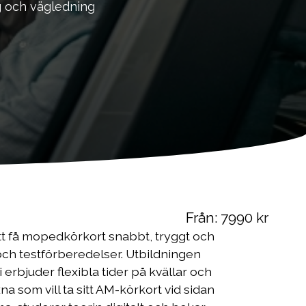
g och vägledning
Från:
7990
kr
 att få mopedkörkort snabbt, tryggt och
och testförberedelser. Utbildningen
 erbjuder flexibla tider på kvällar och
som vill ta sitt AM-körkort vid sidan