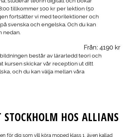
ma, studerar teorin digitalt och bokar
:00 tillkommer 100 kr per lektion (50
gen fortsätter vi med teorilektioner och
s på svenska och engelska. Och du kan
rn nedan.
Från:
4190
kr
tbildningen består av lärarledd teori och
at kursen skickar vår reception ut ditt
ska, och du kan välja mellan våra
 STOCKHOLM HOS ALLIANS
n för dig som vill köra moped klass 1, även kallad