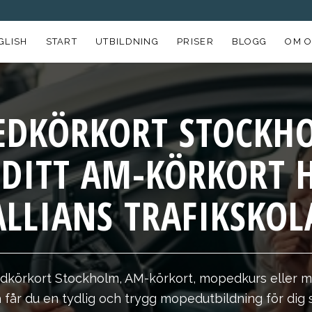
GLISH
START
UTBILDNING
PRISER
BLOGG
OM O
DKÖRKORT STOCKH
 DITT AM-KÖRKORT 
ALLIANS TRAFIKSKOL
dkörkort Stockholm, AM-körkort, mopedkurs eller 
la får du en tydlig och trygg mopedutbildning för dig s