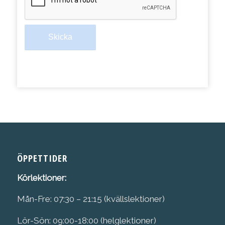
ÖPPETTIDER
Körlektioner:
Mån-Fre: 07:30 – 21:15 (kvällslektioner)
Lör-Sön: 09:00-18:00 (helglektioner)