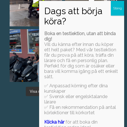
Boka en testlektion, utan att binda
dig!
Vill du känna efter innan du köper
ett helt paket? Med vår testlektion
får du prova på att köra, träffa din
lärare och få en personlig plan.
Perfekt för dig som är osäker eller
bara vill komma igång på ett enkelt
sätt.
✅ Anpassad körning efter dina
kunskaper
Visa mer
Föj oss på Instagram!
✅ Svensk eller engelsktalande
lärare
✅ Få en rekommendation på antal
körlektioner till körkortet
Klicka här
för att boka din