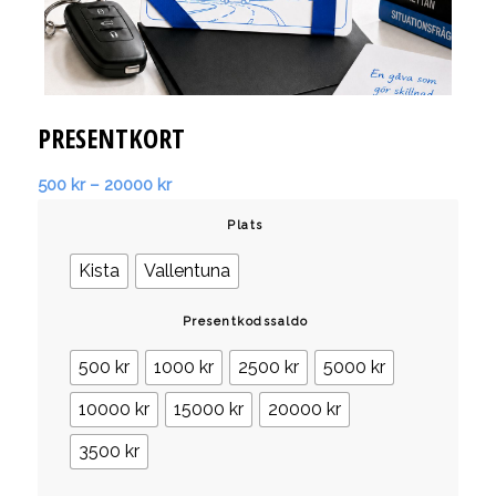
PRESENTKORT
Prisintervall:
500
kr
–
20000
kr
500 kr
Plats
till
20000 kr
Kista
Vallentuna
Presentkodssaldo
500 kr
1000 kr
2500 kr
5000 kr
10000 kr
15000 kr
20000 kr
3500 kr