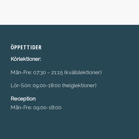
2300 kr
till
2749 kr
ÖPPETTIDER
Körlektioner:
Mån-Fre: 07:30 – 21:15 (kvällslektioner)
Lör-Sön: 09:00-18:00 (helglektioner)
Reception
:
Mån-Fre: 09:00-18:00