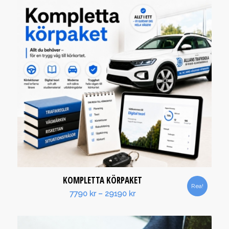
KOMPLETTA KÖRPAKET
Rea!
Prisintervall:
7790
kr
–
29190
kr
7790 kr
till
29190 kr