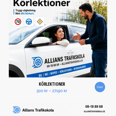
KÖRLEKTIONER
Rea!
Prisintervall:
500
kr
–
27190
kr
500 kr
till
27190 kr