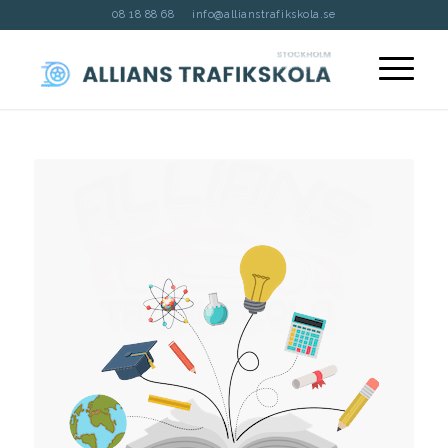
08 18 88 68
info@allianstrafikskola.se