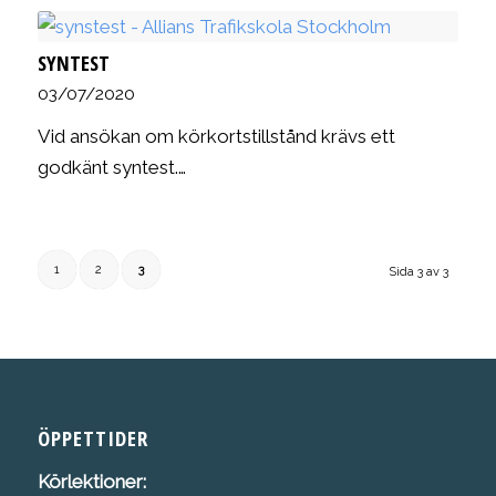
SYNTEST
03/07/2020
Vid ansökan om körkortstillstånd krävs ett
godkänt syntest.…
1
2
3
Sida 3 av 3
ÖPPETTIDER
Körlektioner: