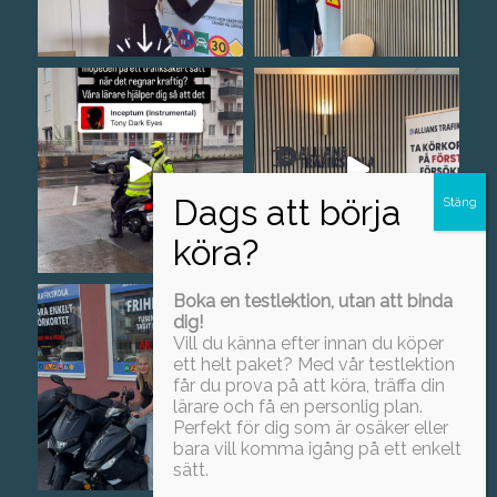
Boka en testlektion, utan att binda
dig!
Vill du känna efter innan du köper
ett helt paket? Med vår testlektion
får du prova på att köra, träffa din
lärare och få en personlig plan.
Perfekt för dig som är osäker eller
bara vill komma igång på ett enkelt
sätt.