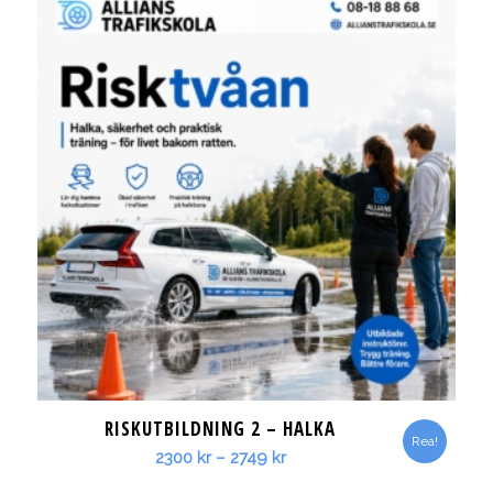
RISKUTBILDNING 2 – HALKA
Rea!
Prisintervall:
2300
kr
–
2749
kr
2300 kr