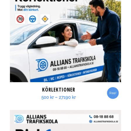
KÖRLEKTIONER
Rea!
Prisintervall:
500
kr
–
27190
kr
500 kr
till
27190 kr