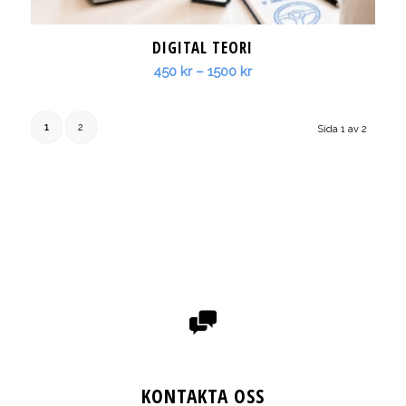
DIGITAL TEORI
Prisintervall:
450
kr
–
1500
kr
450 kr
till
1
2
Sida 1 av 2
1500 kr
KONTAKTA OSS