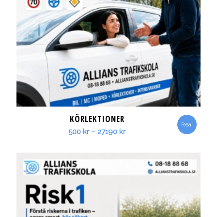
KÖRLEKTIONER
Rea!
Prisintervall:
500
kr
–
27190
kr
500 kr
till
27190 kr