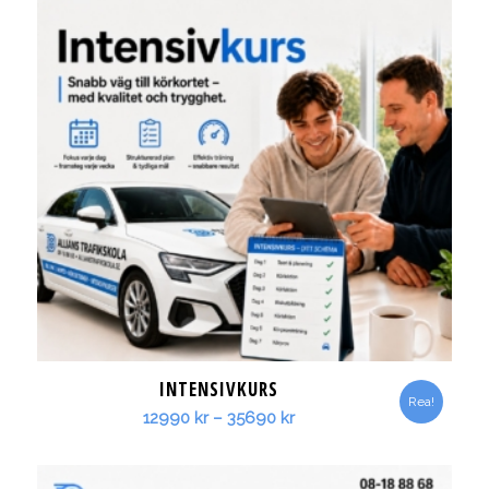
INTENSIVKURS
Rea!
Prisintervall:
12990
kr
–
35690
kr
12990 kr
till