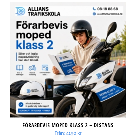
till
29190 kr
FÖRARBEVIS MOPED KLASS 2 – DISTANS
Från:
4190
kr