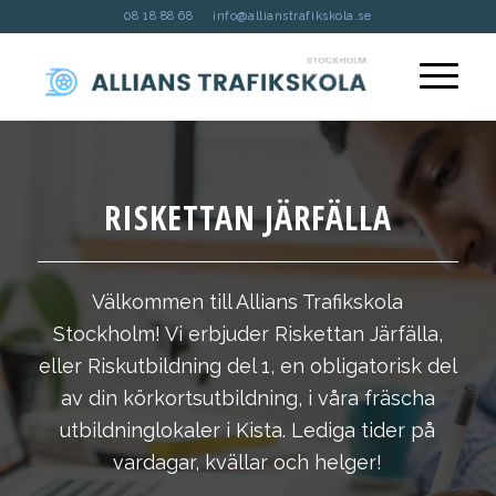
08 18 88 68
info@allianstrafikskola.se
RISKETTAN JÄRFÄLLA
Välkommen till Allians Trafikskola
Stockholm! Vi erbjuder Riskettan Järfälla,
eller Riskutbildning del 1, en obligatorisk del
av din körkortsutbildning, i våra fräscha
utbildninglokaler i Kista. Lediga tider på
vardagar, kvällar och helger!