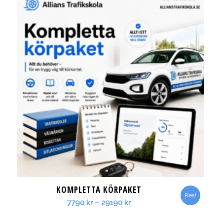
35690 kr
KOMPLETTA KÖRPAKET
Rea!
Prisintervall:
7790
kr
–
29190
kr
7790 kr