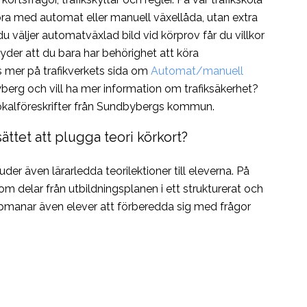
öra med automat eller manuell växellåda, utan extra
u väljer automatväxlad bild vid körprov får du villkor
tyder att du bara har behörighet att köra
s mer på trafikverkets sida om
Automat/manuell
berg och vill ha mer information om trafiksäkerhet?
okalföreskrifter från Sundbybergs kommun.
sättet att plugga teori körkort?
juder även lärarledda teorilektioner till eleverna. På
nom delar från utbildningsplanen i ett strukturerat och
uppmanar även elever att förberedda sig med frågor