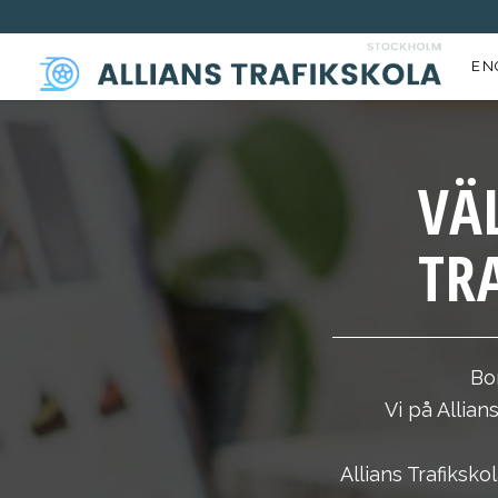
EN
VÄ
TR
Bo
Vi på Allian
Allians Trafiksk