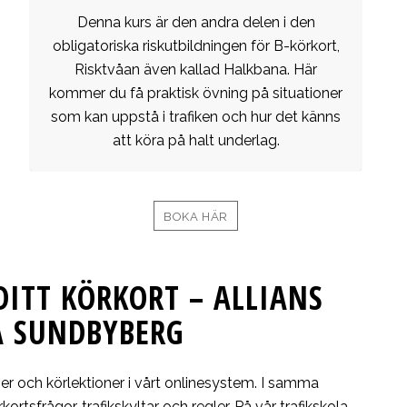
Denna kurs är den andra delen i den
obligatoriska riskutbildningen för B-körkort,
Risktvåan även kallad Halkbana. Här
kommer du få praktisk övning på situationer
som kan uppstå i trafiken och hur det känns
att köra på halt underlag.
BOKA HÄR
DITT KÖRKORT – ALLIANS
A SUNDBYBERG
rser och körlektioner i vårt onlinesystem. I samma
ortsfrågor, trafikskyltar och regler. På vår trafikskola