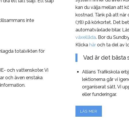
dra ett lätt släp. Ett släp
kan du välja mellan att k
kostnad. Tänk på att när d
tillsammans inte
(78) på körkortet. Det be
automatväxlade bilar. Lä
växellåda
. Bor du Sundby
Klicka
här
och ta del av l
lagda totalvikten för
Vad är det bästa 
BE- och vattenskoter. Vi
Allians Trafikskola erb
gar och även enstaka
lektionerna går vi ige
information.
organiserat sätt. Vi 
eller funderingar.
LÄS MER