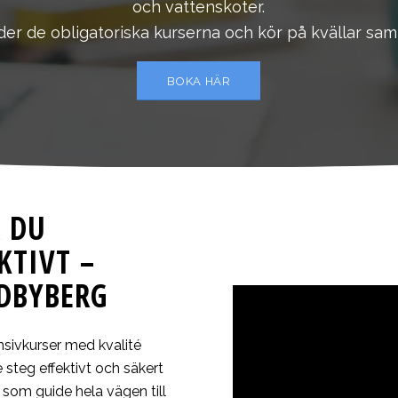
och vattenskoter.
der de obligatoriska kurserna och kör på kvällar sam
BOKA HÄR
R DU
KTIVT –
NDBYBERG
nsivkurser med kvalité
 steg effektivt och säkert
g som guide hela vägen till