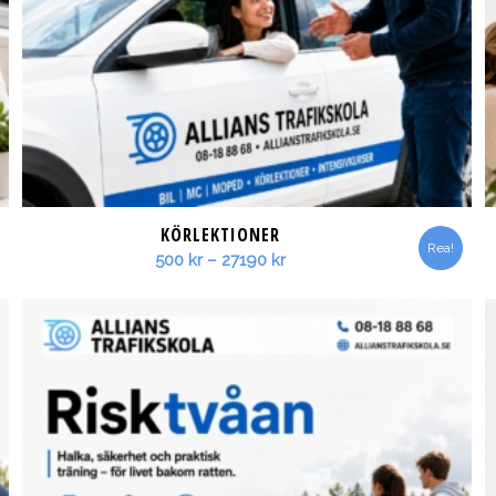
KÖRLEKTIONER
Rea!
Prisintervall:
500
kr
–
27190
kr
500 kr
till
27190 kr