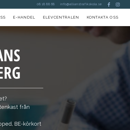
08 18 88 68
info@allianstrafikskola.se
SS
E-HANDEL
ELEVCENTRALEN
KONTAKTA OSS
ANS
ERG
et?
stenkast från
moped, BE-körkort