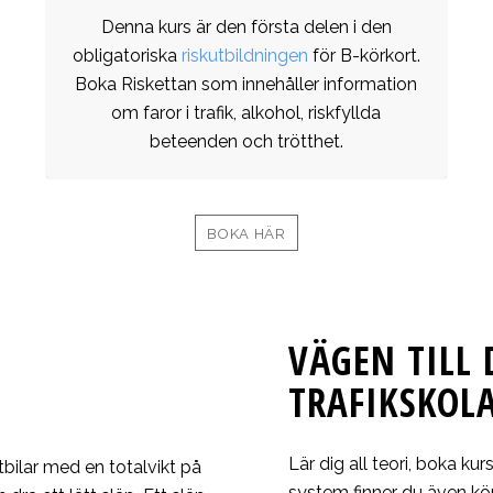
Denna kurs är den första delen i den
obligatoriska
riskutbildningen
för B-körkort.
Boka Riskettan som innehåller information
om faror i trafik, alkohol, riskfyllda
beteenden och trötthet.
BOKA HÄR
VÄGEN TILL 
TRAFIKSKOL
Lär dig all teori, boka ku
tbilar med en totalvikt på
system finner du även körk