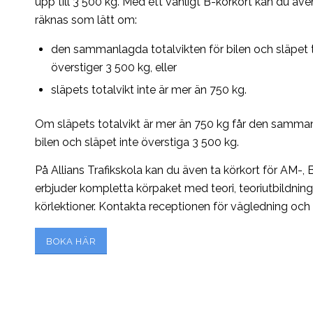
upp till 3 500 kg. Med ett vanligt B-körkort kan du även 
räknas som lätt om:
den sammanlagda totalvikten för bilen och släpet 
överstiger 3 500 kg, eller
släpets totalvikt inte är mer än 750 kg.
Om släpets totalvikt är mer än 750 kg får den samman
bilen och släpet inte överstiga 3 500 kg.
På Allians Trafikskola kan du även ta körkort för AM-, 
erbjuder kompletta körpaket med teori, teoriutbildnin
körlektioner. Kontakta receptionen för vägledning och 
BOKA HÄR