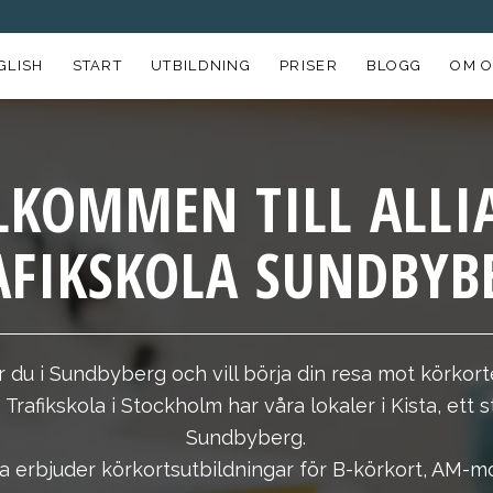
GLISH
START
UTBILDNING
PRISER
BLOGG
OM O
LKOMMEN TILL ALLI
AFIKSKOLA SUNDBYB
r du i Sundbyberg och vill börja din resa mot körkort
s Trafikskola i Stockholm har våra lokaler i Kista, ett 
Sundbyberg.
ola erbjuder körkortsutbildningar för B-körkort, AM-