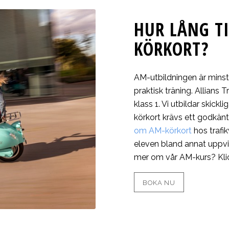
HUR LÅNG TI
KÖRKORT?
AM-utbildningen är minst
praktisk träning. Allians 
klass 1. Vi utbildar skickl
körkort krävs ett godkän
om AM-körkort
hos trafik
eleven bland annat uppvis
mer om vår AM-kurs? Kl
BOKA NU